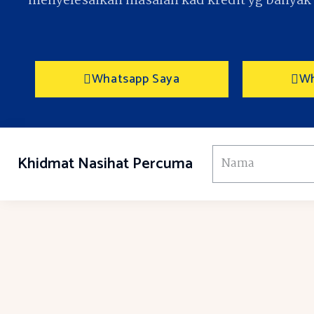
menyelesaikan masalah kad kredit yg banyak
Whatsapp Saya
Wh
Nama
Khidmat Nasihat Percuma