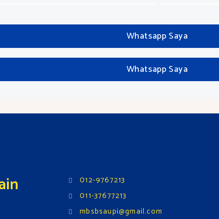
Whatsapp Saya
Whatsapp Saya
ain
012-9767213
011-37677213
mbsbsaupi@gmail.com