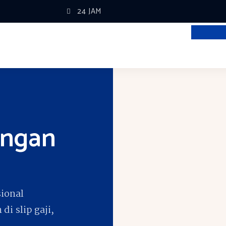
24 JAM
ngan
ional
i slip gaji,