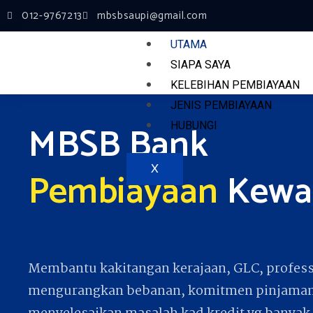
Skip
012-9767213
mbsbsaupi@gmail.com
to
UTAMA
content
SIAPA SAYA
KELEBIHAN PEMBIAYAAN
JENIS PEMBIAYAAN
MBSB Bank
HUBUNGI
X
Pembiayaan
Kewa
Membantu kakitangan kerajaan, GLC, profess
mengurangkan bebanan, komitmen pinjaman d