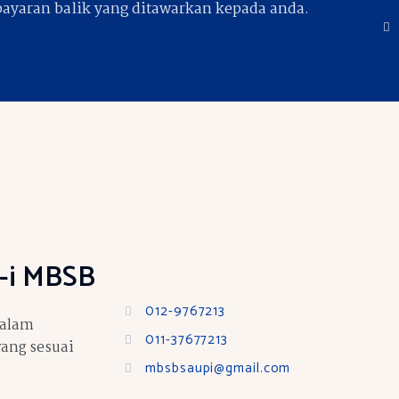
ayaran balik yang ditawarkan kepada anda.
-i MBSB
012-9767213
dalam
011-37677213
ang sesuai
mbsbsaupi@gmail.com